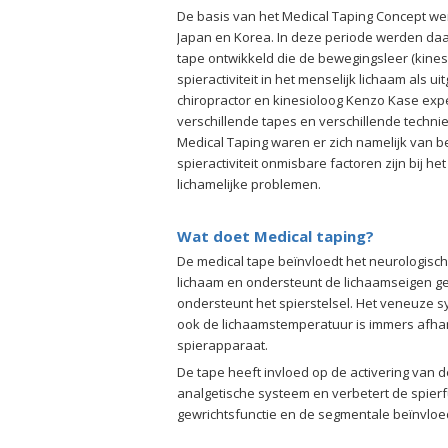
De basis van het Medical Taping Concept wer
Japan en Korea. In deze periode werden da
tape ontwikkeld die de bewegingsleer (kines
spieractiviteit in het menselijk lichaam als 
chiropractor en kinesioloog Kenzo Kase expe
verschillende tapes en verschillende techn
Medical Taping waren er zich namelijk van 
spieractiviteit onmisbare factoren zijn bij
lichamelijke problemen.
Wat doet Medical taping?
De medical tape beïnvloedt het neurologisch
lichaam en ondersteunt de lichaamseigen g
ondersteunt het spierstelsel. Het veneuze 
ook de lichaamstemperatuur is immers afhan
spierapparaat.
De tape heeft invloed op de activering van d
analgetische systeem en verbetert de spierf
gewrichtsfunctie en de segmentale beïnvloe