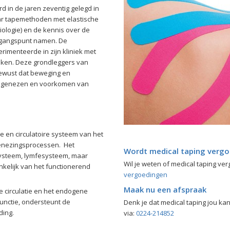
d in de jaren zeventig gelegd in
ar tapemethoden met elastische
iologie) en de kennis over de
uitgangspunt namen. De
rimenteerde in zijn kliniek met
ieken. Deze grondleggers van
bewust dat beweging en
 het genezen en voorkomen van
e en circulatoire systeem van het
enezingsprocessen. Het
Wordt medical taping verg
systeem, lymfesysteem, maar
Wil je weten of medical taping ve
kelijk van het functionerend
vergoedingen
Maak nu een afspraak
e circulatie en het endogene
unctie, ondersteunt de
Denk je dat medical taping jou k
ding.
via:
0224-214852