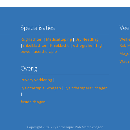
Specialisaties
Vee
Rugklachten
|
Medical taping
|
Dry Needling
Welke
|
Enkelklachten
|
Knieklacht
|
echografie
|
high
Rob M
power lasertherapie
Mogel
Wat z
Overig
Privacy verklaring
|
Fysiotherapie Schagen
|
Fysiotherapeut Schagen
|
fysio Schagen
Copyright 2026 - Fysiotherapie Rob Mars Schagen