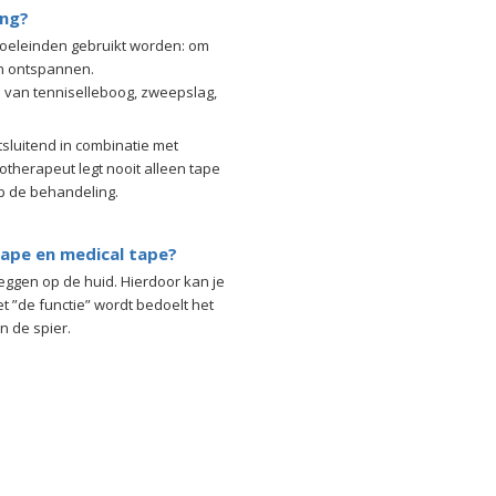
ing?
doeleinden gebruikt worden: om
en ontspannen.
n van tenniselleboog, zweepslag,
tsluitend in combinatie met
otherapeut legt nooit alleen tape
op de behandeling.
tape en medical tape?
leggen op de huid. Hierdoor kan je
t ”de functie” wordt bedoelt het
n de spier.