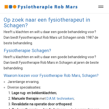
Op zoek naar een fysiotherapeut in
Welkom
De praktijk
Afspraak
Contact, openingstijden, a
Schagen?
Heeft u klachten en wilt u daar een goede behandeling voor?
Dan biedt Fysiotherapeut Rob Mars uit Schagen sinds 1987 de
Bellen
E-mail
Zoeken
Locatie
Ni
beste behandeling.
Fysiotherapie Schagen?
Heeft u klachten en wilt u daar een goede behandeling voor?
Dan biedt Fysiotherapie Rob Mars in Schagen al jaren de beste
behandeling.
Waarom kiezen voor Fysiotherapie Rob Mars, Schagen?
Jarenlange ervaring;
Diverse specialisaties:
1.
Lage rug- en bekkenklachten;
2.
Manuele therapie
met
D.A.M. technieken
;
3.
Revalidatie na operatie door orthopeed: