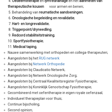
4.
Oedeemtherapie
en
lymfedrainage
en het
aanmeten van
therapeutische kousen
voor armen en benen;
5. Behandeling van
reumatische aandoeningen
;
6.
Oncologische begeleiding en revalidatie
;
7.
Hart- en longrevalidatie
;
8.
Triggerpoint/dryneedling
;
9.
Redcord stabiliteitstraining
;
10.
Sportfysiotherapie
;
11.
Medical taping
,
Nauwe samenwerking met orthopeden en collega-therapeuten;
Aangesloten bij het
RUG netwerk
Aangesloten bij
Netwerk Orthopedie
Aangesloten bij Claudicatio Netwerk;
Aangesloten bij Netwerk Oncologische Zorg;
Aangesloten bij Centraal Kwaliteitsregister Fysiotherapie;
Aangesloten bij Koninklijk Genootschap Fysiotherapie;
Gecombineerd met oefentherapie in eigen royale oefenzaal;
Individueel therapieplan voor thuis;
Continue bijscholing;
Second opinion;