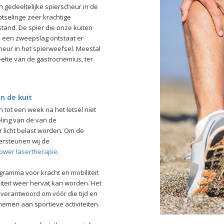
n gedeeltelijke spierscheur in de
otselinge zeer krachtige
tand. De spier die onze kuiten
j een zweepslag ontstaat er
eur in het spierweefsel. Meestal
eelte van de gastrocnemius, ter
n de kuit
n tot een week na het letsel niet
ling van de van de
 licht belast worden. Om de
ersteunen wij de
ower lasertherapie
.
amma voor kracht en mobiliteit
viteit weer hervat kan worden. Het
nverantwoord om vóór die tijd en
emen aan sportieve activiteiten.