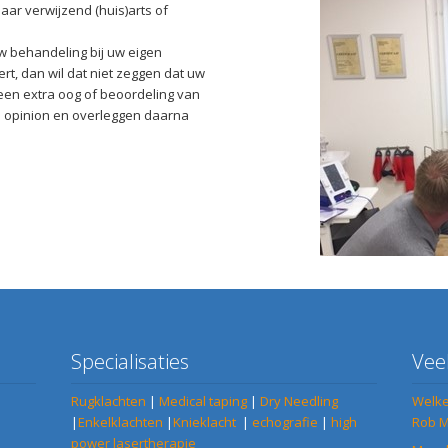
aar verwijzend (huis)arts of
uw behandeling bij uw eigen
ert, dan wil dat niet zeggen dat uw
 een extra oog of beoordeling van
d opinion en overleggen daarna
Specialisaties
Vee
Rugklachten
|
Medical taping
|
Dry Needling
Welke
|
Enkelklachten
|
Knieklacht
|
echografie
|
high
Rob M
power lasertherapie