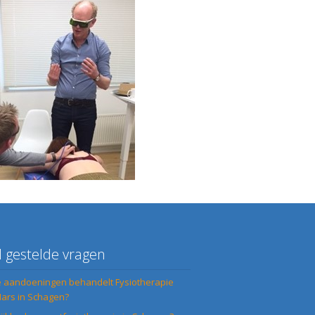
l gestelde vragen
 aandoeningen behandelt Fysiotherapie
ars in Schagen?