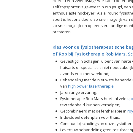
Heeft u een zweepslag? Wie kan u beter hel
zelf topsporter is geweest in zijn jeugd, een 
enthousiaste hockeyer? Als allround fysiot
sport is het ons doel u zo snel mogelijk van
zo snel mogelijk en op een verstandige mani
presteren.
Kies voor de fysiotherapeutische beg
of Rob bij Fysiotherapie Rob Mars, 
Gevestigd in Schagen; u bent van harte 
huisarts of specialist is niet noodzakelij
avonds en in het weekend;
Behandeling met de nieuwste behandel
van
high power lasertherapie
.
Jarenlange ervaring;
Fysiotherapie Rob Mars heeft al vele
sp
tevredenheid kunnen verhelpen;
Gecombineerd met oefentherapie in
roy
Individueel oefenplan voor thuis;
Continue bijscholing van onze fysiother
Levert uw behandeling geen resultaat o