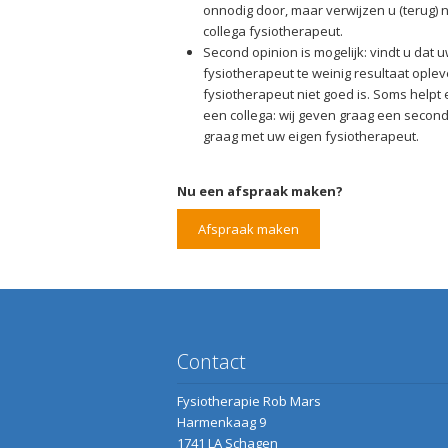
onnodig door, maar verwijzen u (terug) n
collega fysiotherapeut.
Second opinion is mogelijk: vindt u dat 
fysiotherapeut te weinig resultaat oplev
fysiotherapeut niet goed is. Soms helpt
een collega: wij geven graag een secon
graag met uw eigen fysiotherapeut.
Nu een afspraak maken?
Afspraak maken
Contact
Fysiotherapie Rob Mars
Harmenkaag 9
1741 LA Schagen