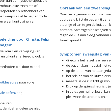
pen dan een fysiotherapeut die
enthousiaste triathlete of
Oorzaak van een zweepslag 
herapeuten en liefhebbers van
Over het algemeen treedt de zweep
 de zweepslag af te helpen zodat u
voorbeeld krijgt de patient tijden
er weer kunt trainen en
steentje of tak tegen de kuit aan
ontstaat. Sommigen beschrijven h
tegen de kuit aan sloeg, vandaar 
eleiding door Christa, Felix
fouet' spreekt.
Schagen:
welkom. Een verwijzing van
Symptomen zweepslag van d
k en u kunt snel terecht, ook 's
direct na het letsel is er een s
de patient kan meestal niet v
methoden o.a. door middel
op de tenen van het aangedane
het rekken van de kuitspier is p
meestal is de kuit licht gezwol
ortblessures
naar volle
Druk op de spierscheur is pijnl
In de dagen na het letsel kan 
ale oefenzaal
;
plek waar de scheur is ontst
apeuten;
p, dan behandelen we niet