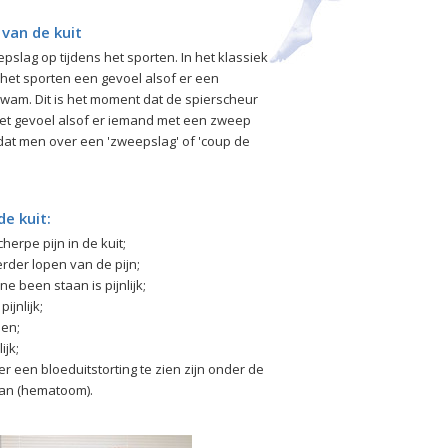
van de kuit
slag op tijdens het sporten. In het klassiek
s het sporten een gevoel alsof er een
 kwam. Dit is het moment dat de spierscheur
et gevoel alsof er iemand met een zweep
dat men over een 'zweepslag' of 'coup de
e kuit:
cherpe pijn in de kuit;
erder lopen van de pijn;
 been staan is pijnlijk;
ijnlijk;
len;
ijk;
er een bloeduitstorting te zien zijn onder de
aan (hematoom).