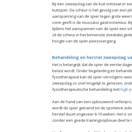
Bij een zweepslag van de kuit ontstaat er ee
kuitspier. De scheur is het gevolg van een pl
aanspanning van de spier tegen grote weers
vorm geeft is de musculus gastrocnemius. Bi
tijdens het aanspannen van de spier een sch
zit de scheur in het binnenste (mediale) ged
hoogte van de spier-peesovergang.
Behandeling en herstel zweepslag va
Het is belangrijk dat de spier de eerste dage
belast wordt. Onder begeleiding en behande
fysiotherapeut kan de spier vervolgens weer
zweepslag zo snel mogelijk te genezen, ond
fysiotherapeutische behandeling met
high p
Aan de hand van een opbouwend oefenprogr
wordt de spier getraind tot de sportieve acti
herstel duurt ongeveer 6-10 weken. Het is o
zonder een goede trainingsopbouw deel te n